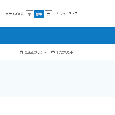
小さく
標準
大きく
サイトマップ
全画面プリント
本文プリント