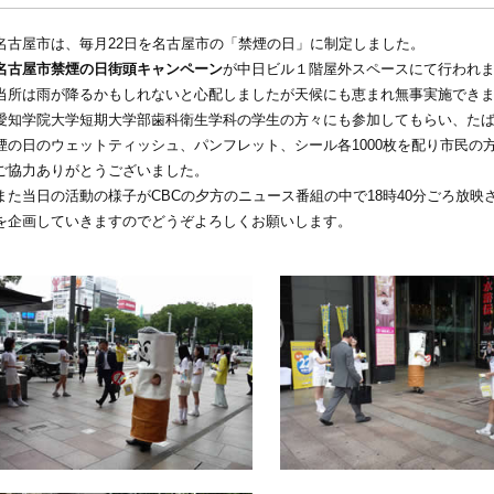
名古屋市は、毎月22日を名古屋市の「禁煙の日」に制定しました。
名古屋市禁煙の日街頭キャンペーン
が中日ビル１階屋外スペースにて行われ
当所は雨が降るかもしれないと心配しましたが天候にも恵まれ無事実施でき
愛知学院大学短期大学部歯科衛生学科の学生の方々にも参加してもらい、た
煙の日のウェットティッシュ、パンフレット、シール各1000枚を配り市民の
ご協力ありがとうございました。
また当日の活動の様子がCBCの夕方のニュース番組の中で18時40分ごろ放映
を企画していきますのでどうぞよろしくお願いします。